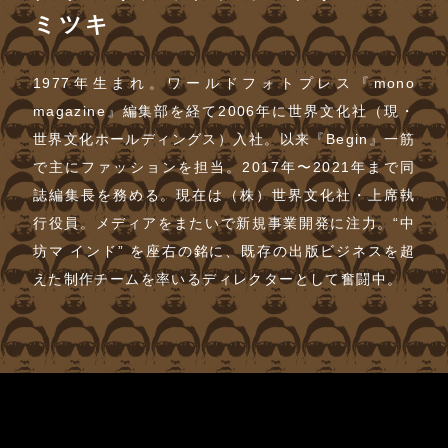
ミツキ
1977年生まれ。ワールドフォトプレス『mono
magazine』編集部を経て2006年に世界文化社（現・
世界文化ホールディングス）入社。以来『Begin』一筋
で主にファッションを担当。2017年〜2021年まで同
誌編集長を務める。現在は（株）世界文化社・上席執
行役員。メディアをまたいで新規事業開発に注力。“中
坊マ インド” を座右の銘に、既存の出版ビジネスを超
えた制作チームを率いるディレクターとして奮闘中。