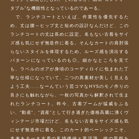
タブル”な機能性となっているのであーる。
で、ランチコートといえば、作業性を優先するた
め、丈は腰～ヒップ丈と短めの設計なんだけど、この
ランチコートの丈は長めに設定。名もない古着をサイ
ズ感も気にせず無造作に着る。そんなカートの肩肘張
らないスタイルを体現するため、ルーズ感を演出する
パターンになっているのも◎。細かなところを見て
も、ラペルのボアが身頃のコーディロイに包まれた丁
寧な仕様になっていて、二つの異素材が美しく見える
よう工夫……なーんていう芸コマなHYSのモノ作りの
良さにも触れながら、一枚の写真から解釈されて生ま
れたランチコート。昨今、古着ブームが猛威をふる
い、“動産”、“資産”として行き過ぎた価格高騰に沸くヴ
ィンテージ市場だけど、名もない古着をサイズ感も気
にせず無造作に着る。このカート的ベーシックこそ、
本来あるべき古着の私情価値と再認識。彼の思想を