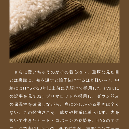
さらに驚いちゃうのがその着心地～。重厚な見た目
とは裏腹に、袖を通すと拍子抜けするほど軽い～♪。中
綿にはHYSが20年以上前に先駆けて採用した（Vol.11
の記事を見てね）プリマロフトを採用し、ダウン並み
の保温性を確保しながら、肩にのしかかる重さは全く
ない。この軽快さこそ、成功や権威に縛られず、力を
抜いて生きたカート・コバーンの姿勢を、HYSのテク
ニックで表現したもの。その哲学が、結果“コンフォー