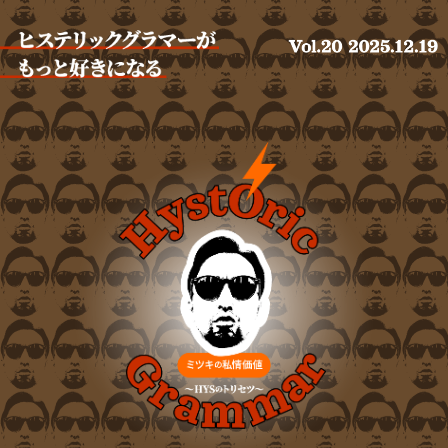
Hystoric Glamour ミツキの私情価値 vol.20