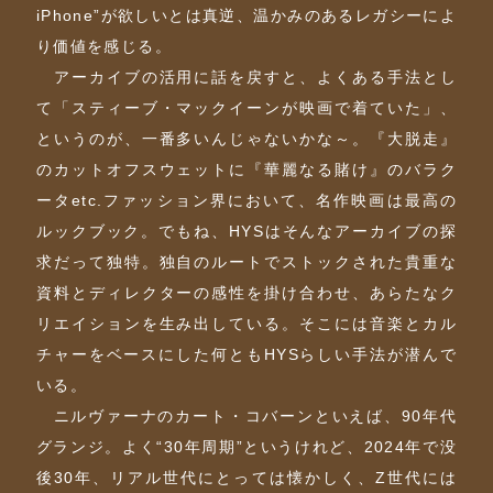
iPhone”が欲しいとは真逆、温かみのあるレガシーによ
り価値を感じる。
アーカイブの活用に話を戻すと、よくある手法とし
て「スティーブ・マックイーンが映画で着ていた」、
というのが、一番多いんじゃないかな～。『大脱走』
のカットオフスウェットに『華麗なる賭け』のバラク
ータetc.ファッション界において、名作映画は最高の
ルックブック。でもね、HYSはそんなアーカイブの探
求だって独特。独自のルートでストックされた貴重な
資料とディレクターの感性を掛け合わせ、あらたなク
リエイションを生み出している。そこには音楽とカル
チャーをベースにした何ともHYSらしい手法が潜んで
いる。
ニルヴァーナのカート・コバーンといえば、90年代
グランジ。よく“30年周期”というけれど、2024年で没
後30年、リアル世代にとっては懐かしく、Z世代には