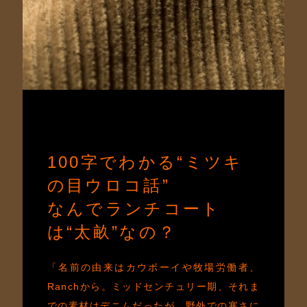
100字でわかる“ミツキ
の目ウロコ話”
なんでランチコート
は“太畝”なの？
「名前の由来はカウボーイや牧場労働者、
Ranchから。ミッドセンチュリー期、それま
での素材はデニムだったが、野外での寒さに