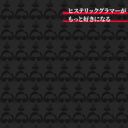
Hystoric Glamour ミツキの私情価値 vol.4