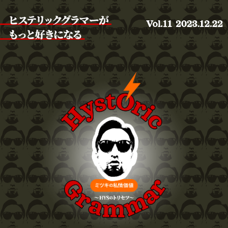
Hystoric Glamour ミツキの私情価値 vol.11