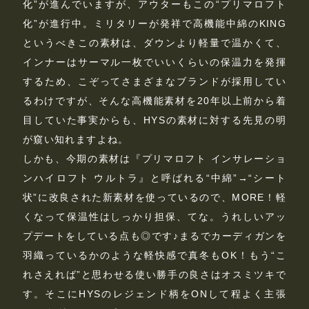
化”が進んでいますが、アウターもこの“プリマロフト
化”が進行中。ミリタリーが発祥で高機能中綿のKING
というべきこの素材は、ダウンより軽量で温かくて、
インナーはサーマル一枚でいいくらいの保温力を発揮
するため、こぞってさまざまなブランドが採用してい
るわけですが、そんな高機能素材を20年以上前から着
目していた事実からも、HYSの素材に対する先見の明
が窺い知れますよね。
しかも、今期の素材は『プリマロフト インサレーショ
ンハイロフト ウルトラ』と呼ばれる“中綿”→“シート
状”に改良された新素材を使っているので、MORE！軽
くなって保温性はしっかり担保、てな。うれしいアッ
プデートをしている点も◎です♪まるでカーディガンを
羽織っているかのような軽快感で真冬もOK！もう“こ
れさえれば”と思わせる使い勝手の良さはオスミツキで
す。そこにHYSのレジェンド柄をONして程よく主張