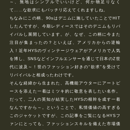
～、無地はシンプルでいいけど、何か物足りなく
て……な欲求にもバッチリ応えてくれますしね。
ちなみにこの柄、90sはデニムに施していたことでHIT
したんですが、今期レディースではそのデニムもリバ
イバルし展開しています。が、なぜ、この柄に今また
注目が集まったの？といえば、アメリカからの逆輸
入！近年HYSのヴィンテージウェアがアメリカで人気
を博し、SNSなどインフルエンサーを通じて日本のZ世
代に波及～！世のファッション好きの“欲求”を受けて
リバイバルと相成ったわけです。
そんな経緯から生まれた、高機能アウターにアートピ
ースを添えた一着はミツキ的に敬意を表したい名作。
だって、二人の英知が結実したHYSの根幹を成す一着
なんですから～。ということで、私情価値の高すぎる
このジャケットですが、この記事をご覧になるHYSフ
ァンにとっても、ファッションスキルを備えた市場価