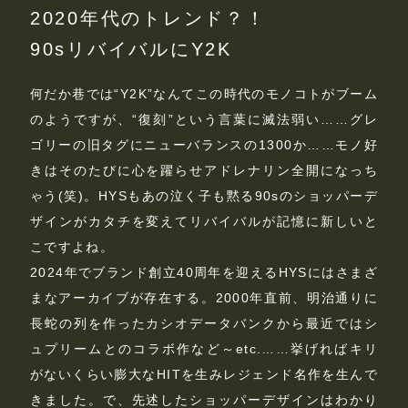
2020年代のトレンド？！
90sリバイバルにY2K
何だか巷では“Y2K”なんてこの時代のモノコトがブーム
のようですが、“復刻”という言葉に滅法弱い……グレ
ゴリーの旧タグにニューバランスの1300か……モノ好
きはそのたびに心を躍らせアドレナリン全開になっち
ゃう(笑)。HYSもあの泣く子も黙る90sのショッパーデ
ザインがカタチを変えてリバイバルが記憶に新しいと
こですよね。
2024年でブランド創立40周年を迎えるHYSにはさまざ
まなアーカイブが存在する。2000年直前、明治通りに
長蛇の列を作ったカシオデータバンクから最近ではシ
ュプリームとのコラボ作など～etc.……挙げればキリ
がないくらい膨大なHITを生みレジェンド名作を生んで
きました。で、先述したショッパーデザインはわかり