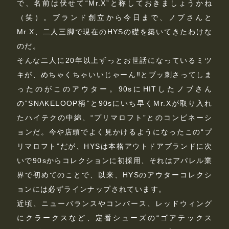
で、名前は伏せて“Mr.X”と称しておきましょうかね
（笑）。ブランド創立から今日まで、ノブさんと
Mr.X、二人三脚で現在のHYSの礎を築いてきたわけな
のだ。
そんな二人に20年以上ずっとお世話になっているミツ
キが、めちゃくちゃいいじゃーん‼とブッ刺さってしま
ったのがこのアウター。90sにHITしたノブさん
の‟SNAKELOOP柄”と90sにいち早くMr.Xが取り入れ
たハイテクの中綿、“プリマロフト”とのコンビネーシ
ョンだ。今や店頭でよく見かけるようになったこの“プ
リマロフト”だが、HYSは本格アウトドアブランドに次
いで90sからコレクションに初採用、それはアパレル業
界で初めてのことで、以来、HYSのアウターコレクシ
ョンには必ずラインナップされています。
近頃、ニューバランスやコンバース、レッドウィング
にクラークスなど、定番シューズの“ゴアテックス