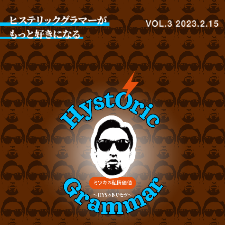
Hystoric Glamour ミツキの私情価値 vol.3