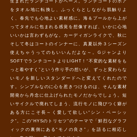
生まれたランチコートがベース。ランチコートのボア
をタオル地に転換し、ふっくらとしながら肌触りよ
く、春先でも心地よい素材感に。海＆プールから上が
ってタオルに包まれる感覚を想像すれば、いかに心地
いいかは言わずもがな。カーディガンライクで、秋に
そして冬はコートのインナーに、真夏以外３シーズン
使えちゃうってのもいいんだよな～。Gジャンより
SOFTでランチコートよりLIGHT！“不変的な素材をも
っと着やすく”という作り手の想いが、ずっと変わらな
いモノを新しいスタンダードへと変えてくれたので
す。シンプルなのに心を惹きつけるのは、そんな素材
開発から丹念に仕上げられたモノだからでしょう。短
いサイクルで廃れてしまう、流行モノに飛びつく癖が
ある方にこそ長～く愛して欲しい“シン・ベーシッ
ク”。この“HYSのトリセツ”のテーマで「鮮烈なグラフ
ィックの裏側にある“モノの良さ”」を語るに相応し