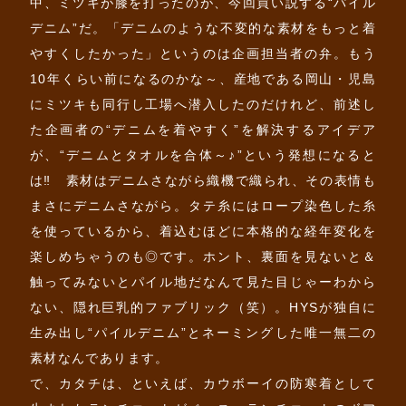
中、ミツキが膝を打ったのが、今回買い説する“パイル
デニム”だ。「デニムのような不変的な素材をもっと着
やすくしたかった」というのは企画担当者の弁。もう
10年くらい前になるのかな～、産地である岡山・児島
にミツキも同行し工場へ潜入したのだけれど、前述し
た企画者の“デニムを着やすく”を解決するアイデア
が、“デニムとタオルを合体～♪”という発想になると
は‼ 素材はデニムさながら織機で織られ、その表情も
まさにデニムさながら。タテ糸にはロープ染色した糸
を使っているから、着込むほどに本格的な経年変化を
楽しめちゃうのも◎です。ホント、裏面を見ないと＆
触ってみないとパイル地だなんて見た目じゃーわから
ない、隠れ巨乳的ファブリック（笑）。HYSが独自に
生み出し“パイルデニム”とネーミングした唯一無二の
素材なんであります。
で、カタチは、といえば、カウボーイの防寒着として