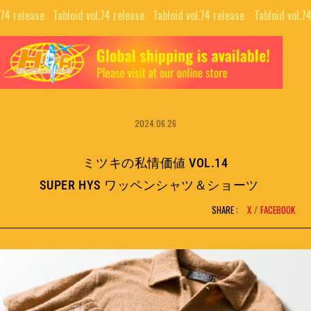
.74 release⠀
Tabloid vol.74 release⠀
Tabloid vol.74 release⠀
Tabloid vol.7
TOP
ALL
GUIDE
COLLABORATIONS
NEWS LETTER
2024.06.26
EDITORIALS
INTERVIEW
PUBLISHING
ミツキの私情価値 VOL.14
MOVIE
SUPER HYS ワッペンシャツ＆ショーツ
SHARE :
X
FACEBOOK
BRAND
SNS
COMPANY
NFT PROJECTS
RECRUIT
H.G.A.S.
CONTACT
HYSTERIC BOOTLEG