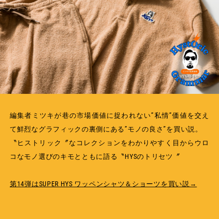
MEMBERSHIP
TABLOID
PRIVACY POLICY
LOOKBOOK
編集者ミツキが巷の市場価値に捉われない”私情”価値を交え
て鮮烈なグラフィックの裏側にある”モノの良さ”を買い説。
〝ヒストリック〞なコレクションをわかりやすく目からウロ
コなモノ選びのキモとともに語る〝HYSのトリセツ〞
第14弾はSUPER HYS ワッペンシャツ＆ショーツを買い説→