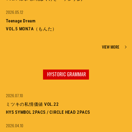
2026.05.12
Teenage Dream
VOL.5 MON7A（もんた）
VIEW MORE
HYSTORIC GRAMMAR
2026.07.10
ミツキの私情価値 VOL.22
HYS SYMBOL 2PACS / CIRCLE HEAD 2PACS
2026.04.10