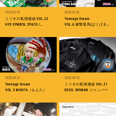
MEMBERSHIP
TABLOID
PRIVACY POLICY
LOOKBOOK
2026.07.10
2026.07.10
Teenage Dream
ミツキの私情価値 VOL.22
VOL.6 爆撃竜馬(ばくげき・
HYS SYMBOL 2PACS /
りょうま)
CIRCLE HEAD 2PACS
2026.05.12
2026.04.10
Teenage Dream
ミツキの私情価値 VOL.21
VOL.5 MON7A（もんた）
DEVIL WOMAN ジャンパー