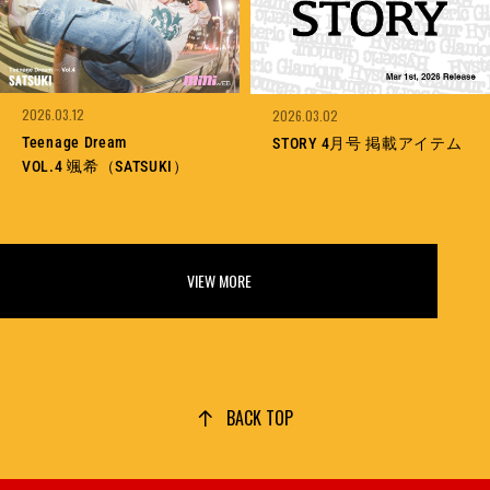
2026.03.12
2026.03.02
Teenage Dream
STORY 4月号 掲載アイテム
VOL.4 颯希（SATSUKI）
VIEW MORE
BACK TOP