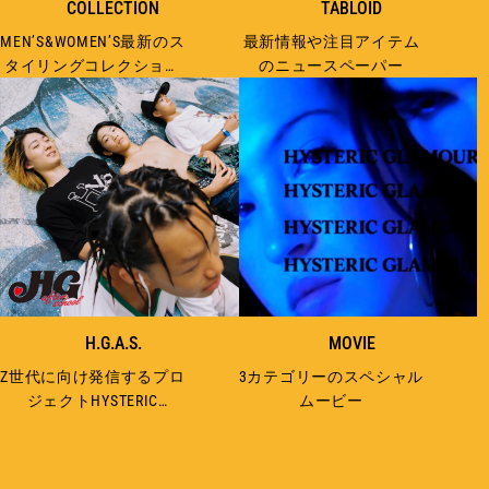
COLLECTION
TABLOID
MEN’S&WOMEN’S最新のス
最新情報や注目アイテム
タイリングコレクション
のニュースペーパー
を更新！
H.G.A.S.
MOVIE
Z世代に向け発信するプロ
3カテゴリーのスペシャル
ジェクトHYSTERIC
ムービー
GLAMOUR AFTER
SCHOOL“アートスクール
の放課後”