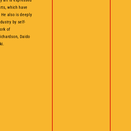
 art is expressed
irts, which have
 He also is deeply
dustry by self-
ork of
Richardson, Daido
ki.