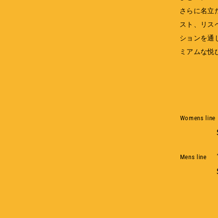
さらに名立
スト、リス
ションを通
ミアムな悦
Womens line
Mens line