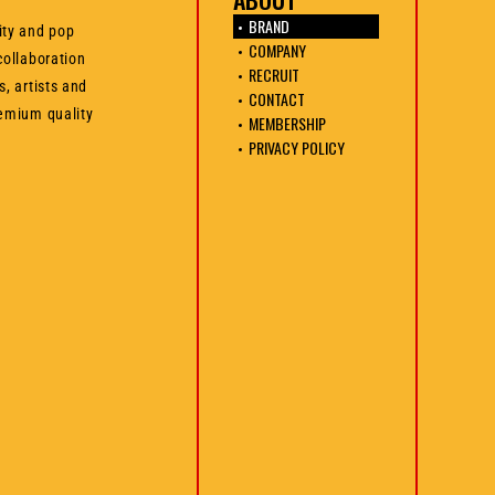
BRAND
ity and pop
COMPANY
collaboration
RECRUIT
s, artists and
CONTACT
remium quality
MEMBERSHIP
PRIVACY POLICY