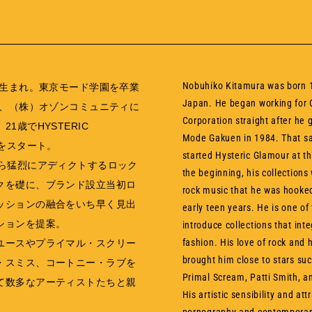
Nobuhiko Kitamura was born 1
東京生まれ。東京モード学園を卒業
Japan. He began working for
4年、（株）オゾンコミュニティに
Corporation straight after he
21歳でHYSTERIC
Mode Gakuen in 1984. That s
Rをスタート。
started Hysteric Glamour at t
から猛烈にアディクトするロック
the beginning, his collections
クを礎に、ブランド設立当初ロ
rock music that he was hooked
ッションの融合をいち早く見出
early teen years. He is one of
ションを提案。
introduce collections that int
fashion. His love of rock and h
ユースやプライマル・スクリー
brought him close to stars suc
・スミス、コートニー・ラブを
Primal Scream, Patti Smith, a
て数多なアーティストたちと親
His artistic sensibility and att
。