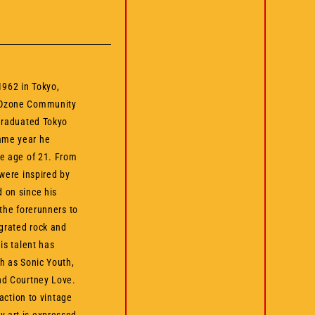
962 in Tokyo,
 Ozone Community
 graduated Tokyo
ame year he
he age of 21. From
 were inspired by
 on since his
 the forerunners to
egrated rock and
is talent has
h as Sonic Youth,
nd Courtney Love.
raction to vintage