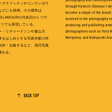
pornography and contemporary
ノグラフィティやコンテンポラ
through Hysteric Glamour t-sh
などにも傾倒、その感性は
become a staple of the brand.
C GLAMOURの代名詞の１つで
involved in the photography in
ャツでも表現している。
producing and publishing artw
ー・リチャードソンや森山大
photographers such as Terry 
Moriyama, and Nobuyoshi Ara
惟をはじめとする写真作家の作
制作・出版するなど、現代写真
携わる。
BACK TOP