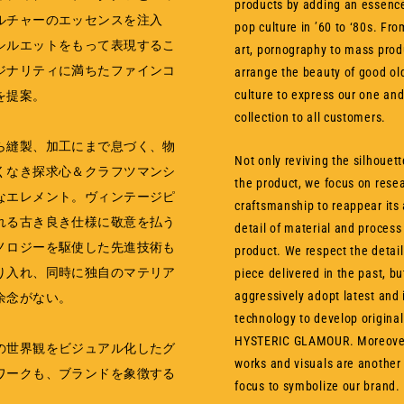
products by adding an essenc
ルチャーのエッセンスを注入
pop culture in ’60 to ‘80s. Fr
シルエットをもって表現するこ
art, pornography to mass prod
ジナリティに満ちたファインコ
arrange the beauty of good o
culture to express our one and
を提案。
collection to all customers.
ら縫製、加工にまで息づく、物
Not only reviving the silhouet
くなき探求心＆クラフツマンシ
the product, we focus on rese
なエレメント。ヴィンテージピ
craftsmanship to reappear its 
れる古き良き仕様に敬意を払う
detail of material and process
ノロジーを駆使した先進技術も
product. We respect the detail
り入れ、同時に独自のマテリア
piece delivered in the past, bu
aggressively adopt latest and 
余念がない。
technology to develop original
HYSTERIC GLAMOUR. Moreover
の世界観をビジュアル化したグ
works and visuals are another
ワークも、ブランドを象徴する
focus to symbolize our brand.