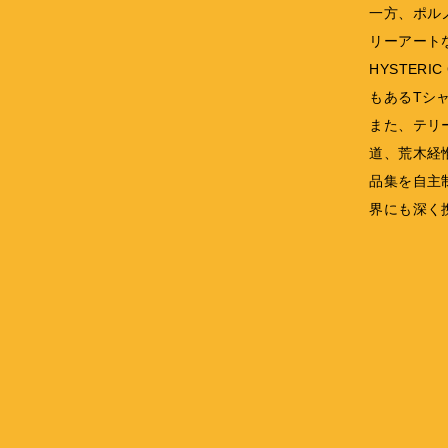
一方、ポル
リーアート
HYSTERI
もあるTシ
また、テリ
道、荒木経
品集を自主
界にも深く