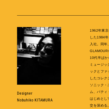
1962年
した198
入社。
同年、
GLAMOU
10代半ば
ミュージッ
ックとファ
したコレク
ソニック・
ム、パティ
Designer
はじめとし
Nobuhiko KITAMURA
交を深める