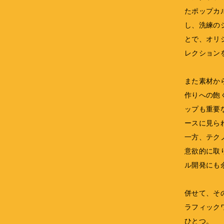
たポップカ
し、洗練の
とで、オリ
レクション
また素材か
作りへの飽
ップも重要
ースに見ら
一方、テク
意欲的に取
ル開発にも
併せて、そ
ラフィック
ひとつ。