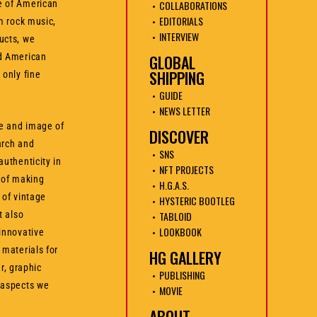
COLLABORATIONS
e of American
EDITORIALS
om rock music,
INTERVIEW
ucts, we
GLOBAL
ld American
SHIPPING
 only fine
GUIDE
NEWS LETTER
te and image of
DISCOVER
arch and
SNS
authenticity in
NFT PROJECTS
 of making
H.G.A.S.
 of vintage
HYSTERIC BOOTLEG
TABLOID
t also
LOOKBOOK
innovative
 materials for
HG GALLERY
, graphic
PUBLISHING
 aspects we
MOVIE
ABOUT