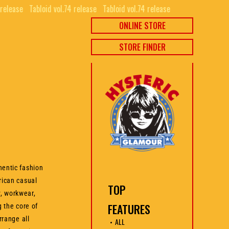
release⠀
Tabloid vol.74 release⠀
Tabloid vol.74 release⠀
ONLINE STORE
STORE FINDER
entic fashion
ican casual
TOP
y, workwear,
FEATURES
 the core of
rrange all
ALL