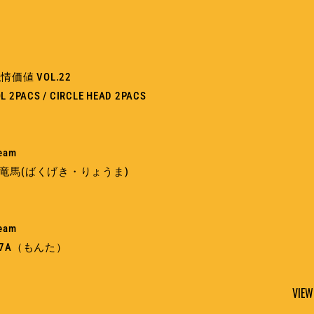
価値 VOL.22
L 2PACS / CIRCLE HEAD 2PACS
ream
爆撃竜馬(ばくげき・りょうま)
ream
ON7A（もんた）
VIEW