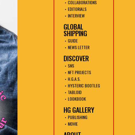
COLLABORATIONS
EDITORIALS
INTERVIEW
GLOBAL
SHIPPING
GUIDE
NEWS LETTER
DISCOVER
SNS
NFT PROJECTS
H.G.A.S.
HYSTERIC BOOTLEG
TABLOID
LOOKBOOK
HG GALLERY
PUBLISHING
MOVIE
ABOUT