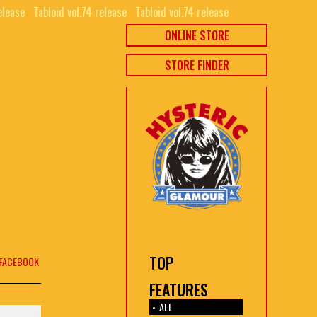
elease⠀
Tabloid vol.74 release⠀
Tabloid vol.74 release⠀
ONLINE STORE
STORE FINDER
TOP
FACEBOOK
FEATURES
ALL