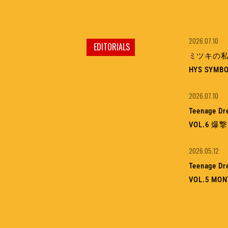
2026.07.10
EDITORIALS
ミツキの私情
HYS SYMBO
2026.07.10
Teenage D
VOL.6 
2026.05.12
Teenage D
VOL.5 M