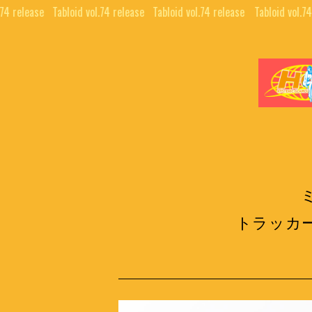
74 release⠀
Tabloid vol.74 release⠀
Tabloid vol.74 release⠀
Tabloid vol.74
トラッカ