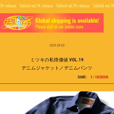
.74 release⠀
Tabloid vol.74 release⠀
Tabloid vol.74 release⠀
Tabloid vol.7
TOP
ALL
GUIDE
COLLABORATIONS
NEWS LETTER
2025.09.02
EDITORIALS
INTERVIEW
PUBLISHING
ミツキの私情価値 VOL.19
MOVIE
デニムジャケット／デニムパンツ
SHARE :
X
FACEBOOK
BRAND
SNS
COMPANY
NFT PROJECTS
RECRUIT
H.G.A.S.
CONTACT
HYSTERIC BOOTLEG