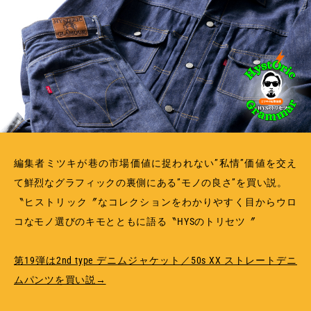
MEMBERSHIP
TABLOID
PRIVACY POLICY
LOOKBOOK
編集者ミツキが巷の市場価値に捉われない”私情”価値を交え
て鮮烈なグラフィックの裏側にある”モノの良さ”を買い説。
〝ヒストリック〞なコレクションをわかりやすく目からウロ
コなモノ選びのキモとともに語る〝HYSのトリセツ〞
第19弾は2nd type デニムジャケット／50s XX ストレートデニ
ムパンツを買い説→