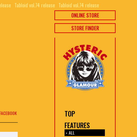
elease⠀
Tabloid vol.74 release⠀
Tabloid vol.74 release⠀
ONLINE STORE
STORE FINDER
TOP
FACEBOOK
FEATURES
ALL