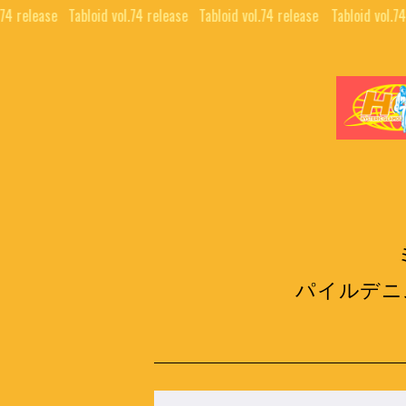
74 release⠀
Tabloid vol.74 release⠀
Tabloid vol.74 release⠀
Tabloid vol.74
パイルデニ