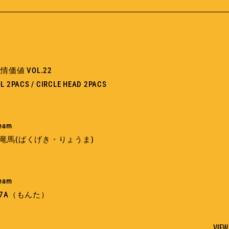
価値 VOL.22
L 2PACS / CIRCLE HEAD 2PACS
ream
爆撃竜馬(ばくげき・りょうま)
ream
ON7A（もんた）
VIEW