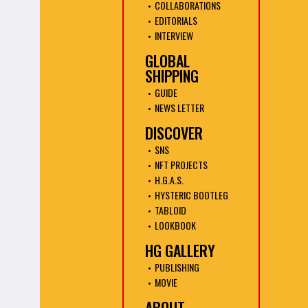
COLLABORATIONS
EDITORIALS
INTERVIEW
GLOBAL
SHIPPING
GUIDE
NEWS LETTER
DISCOVER
SNS
NFT PROJECTS
H.G.A.S.
HYSTERIC BOOTLEG
TABLOID
LOOKBOOK
HG GALLERY
PUBLISHING
MOVIE
ABOUT