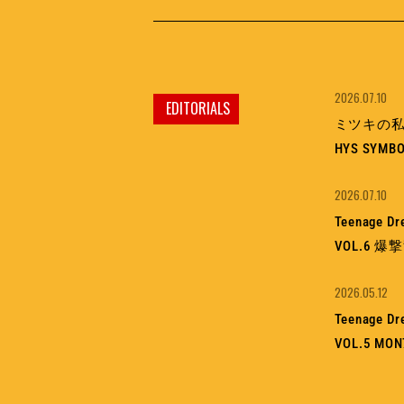
2026.07.10
EDITORIALS
ミツキの私情
HYS SYMBO
2026.07.10
Teenage D
VOL.6 
2026.05.12
Teenage D
VOL.5 M