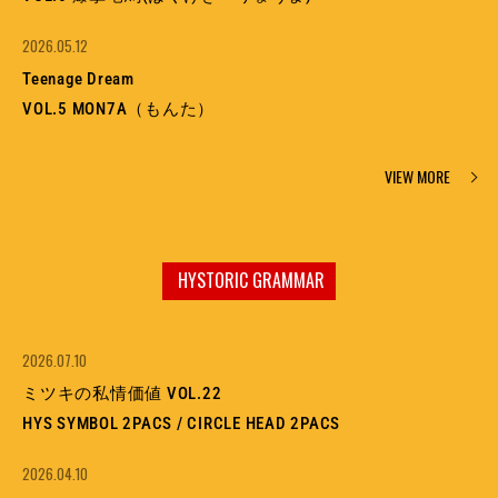
2026.05.12
Teenage Dream
VOL.5 MON7A（もんた）
VIEW MORE
HYSTORIC GRAMMAR
2026.07.10
ミツキの私情価値 VOL.22
HYS SYMBOL 2PACS / CIRCLE HEAD 2PACS
2026.04.10