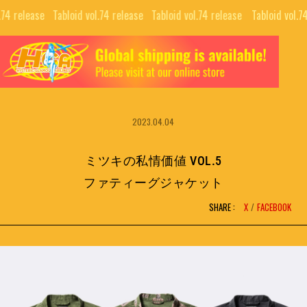
.74 release⠀
Tabloid vol.74 release⠀
Tabloid vol.74 release⠀
Tabloid vol.7
TOP
ALL
GUIDE
COLLABORATIONS
NEWS LETTER
2023.04.04
EDITORIALS
INTERVIEW
PUBLISHING
ミツキの私情価値 VOL.5
MOVIE
ファティーグジャケット
SHARE :
X
FACEBOOK
BRAND
SNS
COMPANY
NFT PROJECTS
RECRUIT
H.G.A.S.
CONTACT
HYSTERIC BOOTLEG