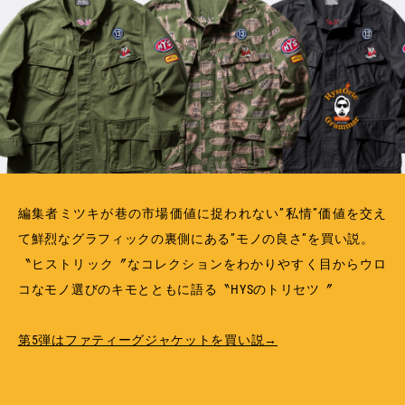
MEMBERSHIP
TABLOID
PRIVACY POLICY
LOOKBOOK
編集者ミツキが巷の市場価値に捉われない”私情”価値を交え
て鮮烈なグラフィックの裏側にある”モノの良さ”を買い説。
〝ヒストリック〞なコレクションをわかりやすく目からウロ
コなモノ選びのキモとともに語る〝HYSのトリセツ〞
第5弾はファティーグジャケットを買い説→