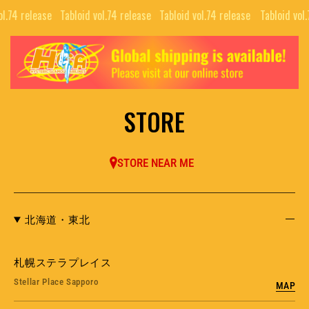
ol.74 release⠀
Tabloid vol.74 release⠀
Tabloid vol.74 release⠀
Tabloid vol
TOP
ALL
GUIDE
COLLABORATIONS
NEWS LETTER
STORE
EDITORIALS
INTERVIEW
PUBLISHING
STORE NEAR ME
MOVIE
北海道・東北
BRAND
SNS
COMPANY
NFT PROJECTS
札幌ステラプレイス
RECRUIT
H.G.A.S.
Stellar Place Sapporo
MAP
CONTACT
HYSTERIC BOOTLEG