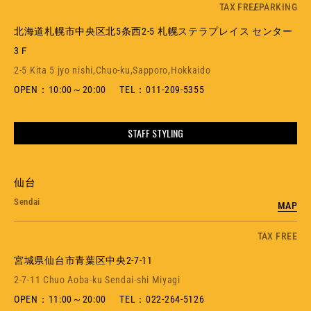
MEMBERSHIP
TAX FREE
PARKING
TABLOID
PRIVACY POLICY
北海道札幌市中央区北5条西2-5 札幌ステラプレイス センター
LOOKBOOK
3Ｆ
2-5 Kita 5 jyo nishi,Chuo-ku,Sapporo,Hokkaido
OPEN：10:00～20:00
TEL：
011-209-5355
STAFF STYLING
仙台
Sendai
MAP
TAX FREE
宮城県仙台市青葉区中央2-7-11
2-7-11 Chuo Aoba-ku Sendai-shi Miyagi
OPEN：11:00～20:00
TEL：
022-264-5126