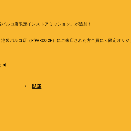
ECTSに「池袋パルコ店限定インストアミッション」が追加！
、池袋パルコ店（P'PARCO 2F）にご来店された方全員に＜限定オリジ
は
◀
BACK