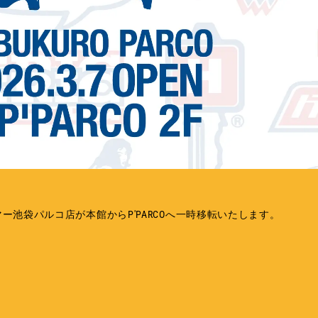
マー池袋パルコ店が本館からP'PARCOへ一時移転いたします。