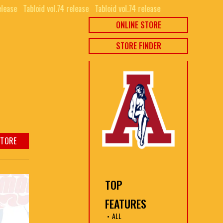
lease⠀
Tabloid vol.74 release⠀
Tabloid vol.74 release⠀
ONLINE STORE
STORE FINDER
STORE
TOP
FEATURES
ALL