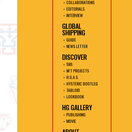
COLLABORATIONS
EDITORIALS
INTERVIEW
GLOBAL
SHIPPING
GUIDE
NEWS LETTER
DISCOVER
SNS
NFT PROJECTS
H.G.A.S.
HYSTERIC BOOTLEG
TABLOID
LOOKBOOK
HG GALLERY
PUBLISHING
MOVIE
ABOUT