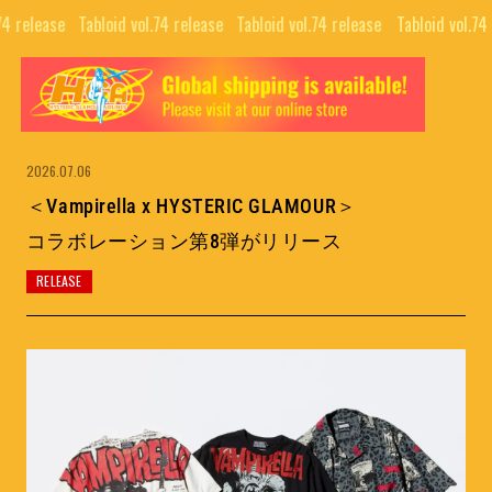
74 release⠀
Tabloid vol.74 release⠀
Tabloid vol.74 release⠀
Tabloid vol.74
TOP
ALL
GUIDE
COLLABORATIONS
NEWS LETTER
News
2026.07.06
EDITORIALS
＜Vampirella x HYSTERIC GLAMOUR＞
INTERVIEW
コラボレーション第8弾がリリース
PUBLISHING
RELEASE
MOVIE
BRAND
SNS
COMPANY
NFT PROJECTS
RECRUIT
H.G.A.S.
CONTACT
HYSTERIC BOOTLEG