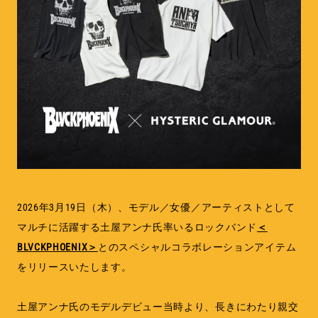
MEMBERSHIP
TABLOID
PRIVACY POLICY
LOOKBOOK
2026年3月19日（木）、モデル／女優／アーティストとして
マルチに活躍する土屋アンナ氏率いるロックバンド
＜
BLVCKPHOENIX＞
とのスペシャルコラボレーションアイテム
をリリースいたします。
土屋アンナ氏のモデルデビュー当時より、長きにわたり親交