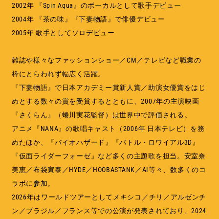
2002年 『Spin Aqua』のボーカルとして歌手デビュー
2004年 『茶の味』『下妻物語』で俳優デビュー
2005年 歌手としてソロデビュー
雑誌や様々なファッションショー／CM／テレビなど職業の
枠にとらわれず幅広く活躍。
『下妻物語』で日本アカデミー賞新人賞／助演女優賞をはじ
めとする数々の賞を受賞するとともに、2007年の主演映画
『さくらん』（蜷川実花監督）は世界中で評価される。
アニメ『NANA』の歌唱キャスト（2006年 日本テレビ）を務
めたほか、『バイオハザード』『バトル・ロワイアル3D』
『仮面ライダーフォーゼ』など多くの主題歌を担当。安室奈
美恵／布袋寅泰／HYDE／HOOBASTANK／AI等々、数多くのコ
ラボに参加。
2026年はワールドツアーとしてメキシコ／チリ／アルゼンチ
ン／ブラジル／フランス等での公演が発表されており、2024