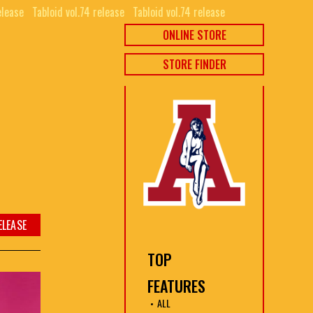
lease⠀
Tabloid vol.74 release⠀
Tabloid vol.74 release⠀
ONLINE STORE
STORE FINDER
ELEASE
TOP
FEATURES
ALL