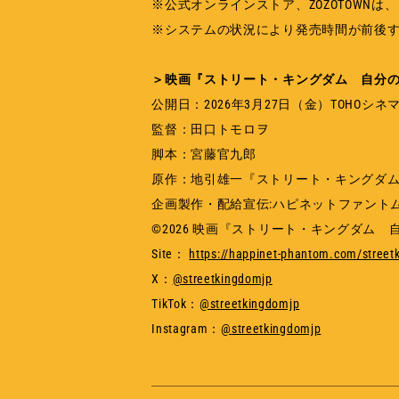
※公式オンラインストア、ZOZOTOWNは
※システムの状況により発売時間が前後
＞映画『ストリート・キングダム 自分
公開日：2026年3月27日（金）TOHOシ
監督：田口トモロヲ
脚本：宮藤官九郎
原作：地引雄一『ストリート・キングダ
企画製作・配給宣伝:ハピネットファント
©2026 映画『ストリート・キングダム
Site：
https://happinet-phantom.com/stree
X：
@streetkingdomjp
TikTok：
@streetkingdomjp
Instagram：
@streetkingdomjp