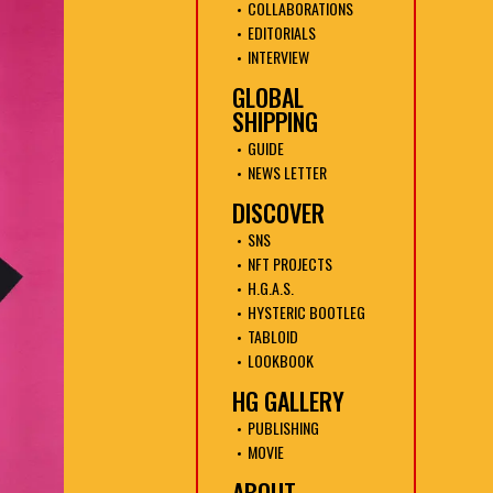
COLLABORATIONS
EDITORIALS
INTERVIEW
GLOBAL
SHIPPING
GUIDE
NEWS LETTER
DISCOVER
SNS
NFT PROJECTS
H.G.A.S.
HYSTERIC BOOTLEG
TABLOID
LOOKBOOK
HG GALLERY
PUBLISHING
MOVIE
ABOUT