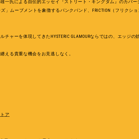
引雄一氏による自伝的エッセイ『ストリート・キングダム』のカバー
ーズ」ムーブメントを象徴するパンクバンド、FRICTION（フリクシ
ャーを体現してきたHYSTERIC GLAMOURならではの、エッジの
に纏える貴重な機会をお見逃しなく。
ストア