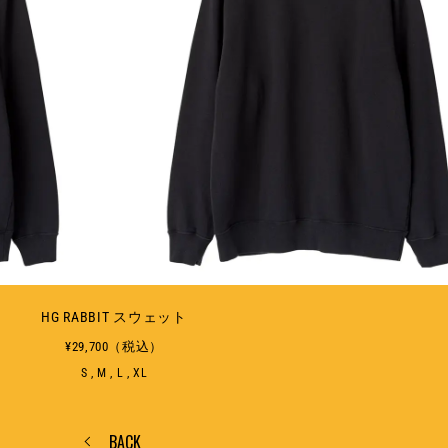
HG RABBIT スウェット
¥29,700（税込）
S , M , L , XL
BACK