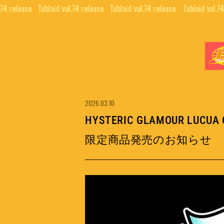
74 release⠀
Tabloid vol.74 release⠀
Tabloid vol.74 release⠀
Tabloid vol.74
News
2026.03.10
HYSTERIC GLAMOUR LUCUA
限定商品発売のお知らせ