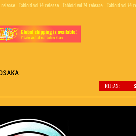
 release⠀
Tabloid vol.74 release⠀
Tabloid vol.74 release⠀
Tabloid vol.74 r
 OSAKA
RELEASE