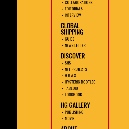
COLLABORATIONS
EDITORIALS
INTERVIEW
GLOBAL
SHIPPING
GUIDE
NEWS LETTER
DISCOVER
SNS
NFT PROJECTS
H.G.A.S.
HYSTERIC BOOTLEG
TABLOID
LOOKBOOK
HG GALLERY
PUBLISHING
MOVIE
ABOUT