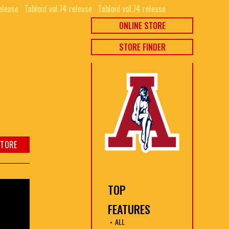
elease⠀
Tabloid vol.74 release⠀
Tabloid vol.74 release⠀
ONLINE STORE
STORE FINDER
STORE
TOP
FEATURES
ALL