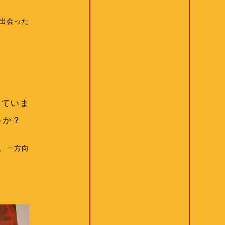
出会った
っていま
うか？
、一方向