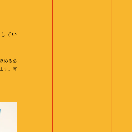
にしてい
収める必
ます。写