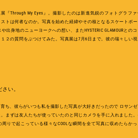
の写真展『Through My Eyes』。撮影したのは新進気鋭のフォトグラフ
ィストは何者なのか。写真を始めた経緯やその核となるスケートボー
身地のニューヨークへの想い、またHYSTERIC GLAMOURとの
１２の質問をぶつけてみた。写真展は7月6日まで。彼の瑞々しい視
ださい。
育ち、彼らがいつも私を撮影した写真が大好きだったので ロサンゼ
た。まずは友人たちが使っていたのと同じカメラを手に入れました。
周りで起こっている様々なCOOLな瞬間を全て写真に収めたらかっ