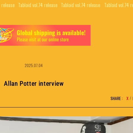
elease⠀
Tabloid vol.74 release⠀
Tabloid vol.74 release⠀
Tabloid vol.74 rel
2025.07.04
Allan Potter interview
SHARE :
X