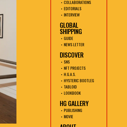
COLLABORATIONS
EDITORIALS
INTERVIEW
GLOBAL
SHIPPING
GUIDE
NEWS LETTER
DISCOVER
SNS
NFT PROJECTS
H.G.A.S.
HYSTERIC BOOTLEG
TABLOID
LOOKBOOK
HG GALLERY
PUBLISHING
MOVIE
ABOUT