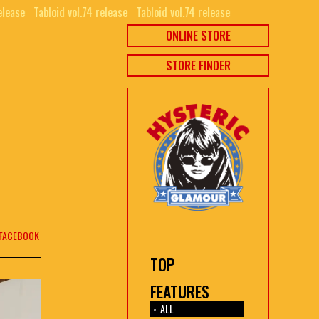
ease⠀
Tabloid vol.74 release⠀
Tabloid vol.74 release⠀
ONLINE STORE
STORE FINDER
FACEBOOK
TOP
FEATURES
ALL