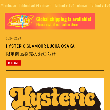
.74 release⠀
Tabloid vol.74 release⠀
Tabloid vol.74 release⠀
Tabloid vol.7
TOP
ALL
GUIDE
COLLABORATIONS
NEWS LETTER
News
2024.02.28
EDITORIALS
HYSTERIC GLAMOUR LUCUA OSAKA
INTERVIEW
限定商品発売のお知らせ
PUBLISHING
RELEASE
MOVIE
BRAND
SNS
COMPANY
NFT PROJECTS
RECRUIT
H.G.A.S.
CONTACT
HYSTERIC BOOTLEG