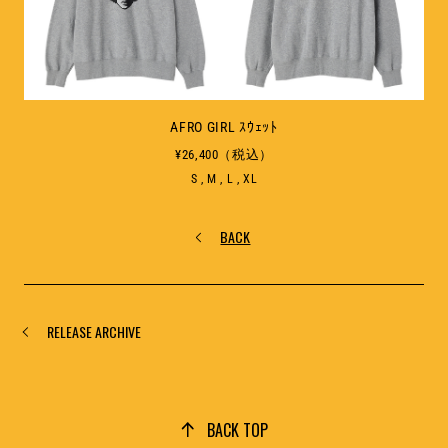
AFRO GIRL ｽｳｪｯﾄ
¥26,400（税込）
S , M , L , XL
BACK
RELEASE ARCHIVE
BACK TOP