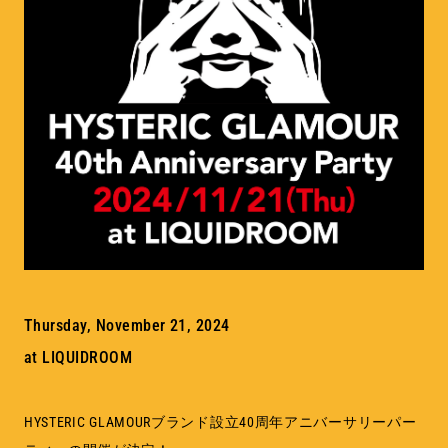
MEMBERSHIP
TABLOID
PRIVACY POLICY
LOOKBOOK
Thursday, November 21, 2024
at LIQUIDROOM
HYSTERIC GLAMOURブランド設立40周年アニバーサリーパー