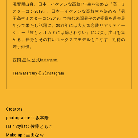
滋賀県出身。日本一イケメンな高校1年生を決める『高一ミ
スターコン2019』、日本一イケメンな高校生を決める『男
子高生ミスターコン2019』で前代未聞異例のW受賞を過去最
年少で果たし話題に。2021年には大人気恋愛リアリティー
ショー『虹とオオカミには騙されない』に出演し注目を集
める。長身とその甘いルックスでモデルもこなす、期待の
若手俳優。
西岡 星汰 公式Instagram
Team Mercury 公式Instagram
Creators
photographer :
坂本陽
Hair Stylist :
佐藤ともこ
Make up :
吉田なお