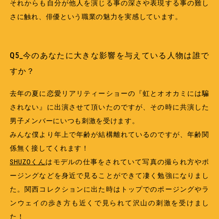
それからも自分が他人を演じる事の深さや表現する事の難し
さに触れ、俳優という職業の魅力を実感しています。
Q5_今のあなたに大きな影響を与えている人物は誰で
すか？
去年の夏に恋愛リアリティーショーの『虹とオオカミには騙
されない』に出演させて頂いたのですが、その時に共演した
男子メンバーにいつも刺激を受けます。
みんな僕より年上で年齢が結構離れているのですが、年齢関
係無く接してくれます！
SHUZOくん
はモデルの仕事をされていて写真の撮られ方やポ
ージングなどを身近で見ることができて凄く勉強になりまし
た。関西コレクションに出た時はトップでのポージングやラ
ンウェイの歩き方も近くで見られて沢山の刺激を受けまし
た！