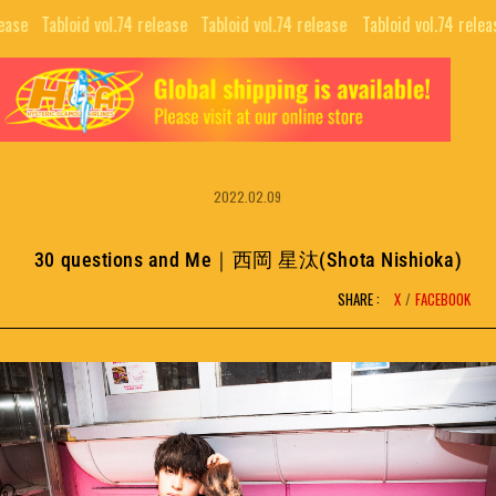
se⠀
Tabloid vol.74 release⠀
Tabloid vol.74 release⠀
Tabloid vol.74 release⠀
TOP
ALL
GUIDE
COLLABORATIONS
NEWS LETTER
2022.02.09
EDITORIALS
INTERVIEW
PUBLISHING
30 questions and Me｜西岡 星汰(Shota Nishioka)
MOVIE
SHARE :
X
FACEBOOK
BRAND
SNS
COMPANY
NFT PROJECTS
RECRUIT
H.G.A.S.
CONTACT
HYSTERIC BOOTLEG