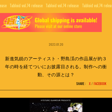
se⠀
Tabloid vol.74 release⠀
Tabloid vol.74 release⠀
Tabloid vol.74 release
TOP
ALL
GUIDE
COLLABORATIONS
NEWS LETTER
2023.01.20
EDITORIALS
INTERVIEW
PUBLISHING
新進気鋭のアーティスト・野島渓の作品展が約３
MOVIE
年の時を経てついにお披露目される。制作への衝
動、その源とは？
SHARE :
X
FACEBOOK
BRAND
SNS
COMPANY
NFT PROJECTS
RECRUIT
H.G.A.S.
CONTACT
HYSTERIC BOOTLEG