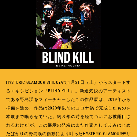
MEMBERSHIP
TABLOID
PRIVACY POLICY
LOOKBOOK
HYSTERIC GLAMOUR SHIBUYAで1月21日（土）からスタートす
るエキシビション『BLIND KILL』。新進気鋭のアーティスト
である野島渓をフィーチャーしたこの作品展は、2019年から
準備を進め、作品は2020年以前のコロナ禍で完成したものを
本展まで眠らせていた。約３年の時を経てついにお披露目さ
れるわけだが、この展示の発端はまだ作家として歩みはじめ
たばかりの野島渓の衝動により叶ったHYSTERIC GLAMOURデザ