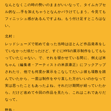
なんとなくこの時の勢いのままがいいなって。タイムカプセ
ル的な……手を加えちゃうとなんかバラけてしまう。今見ても
フィニッシュ感があるんですよね。もう付け足すところはな
い。
北村：
レッドシューズで初めて会った当時はほとんど作品発表をし
ていなかった頃だったけど、すぐにHYSの展示制作をしてもら
っていたじゃない。で、それを寝かせている間に、例えば米
ちゃん（編集者・アーティストの米原康正）にフックアップ
されたり、他でも何度か展示をこなしてだいぶ彼も場数を踏
んでいたから、一度は制作をやり直した方がいいのかなって
実は思ったこともあったよね。それだけ期間が経っていたか
ら。だけど改めて今回の作品を見たら、これはこれでありだ
なって。
野島：