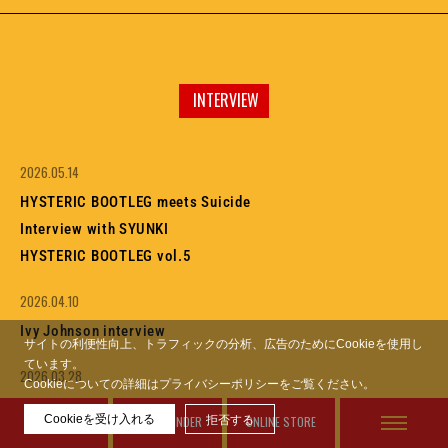
INTERVIEW
2026.05.14
HYSTERIC BOOTLEG meets Suicide
Interview with SYUNKI
HYSTERIC BOOTLEG vol.5
2026.04.10
Ivy Johnson interview
サイトの利便性向上、トラフィックの分析、広告のためにCookieを使用し
ています。
2026.03.28
Cookieについての詳細はプライバシーポリシーをご覧ください。
Special Dialogue:
Cookieを受け入れる
FEATURES
STORE FINDER
拒否する
ONLINE STORE
RICO MORISHITA x NOBUHIKO KITAMURA