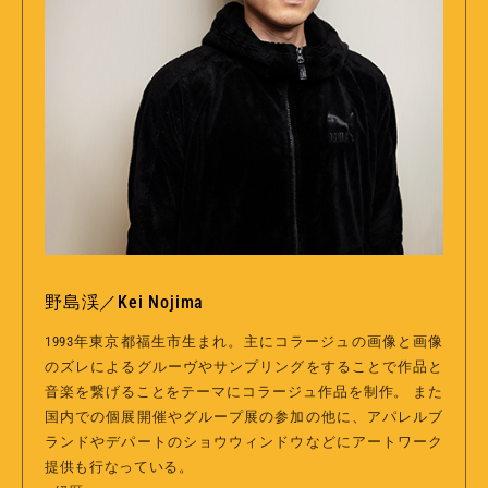
野島渓／Kei Nojima
1993年東京都福生市生まれ。主にコラージュの画像と画像
のズレによるグルーヴやサンプリングをすることで作品と
音楽を繋げることをテーマにコラージュ作品を制作。 また
国内での個展開催やグループ展の参加の他に、アパレルブ
ランドやデパートのショウウィンドウなどにアートワーク
提供も行なっている。