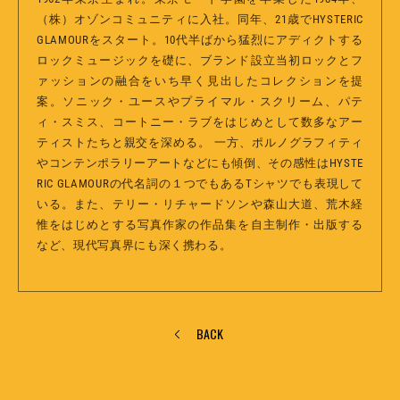
（株）オゾンコミュニティに入社。同年、21歳でHYSTERIC
GLAMOURをスタート。10代半ばから猛烈にアディクトする
ロックミュージックを礎に、ブランド設立当初ロックとフ
ァッションの融合をいち早く見出したコレクションを提
案。ソニック・ユースやプライマル・スクリーム、パテ
ィ・スミス、コートニー・ラブをはじめとして数多なアー
ティストたちと親交を深める。 一方、ポルノグラフィティ
やコンテンポラリーアートなどにも傾倒、その感性はHYSTE
RIC GLAMOURの代名詞の１つでもあるTシャツでも表現して
いる。また、テリー・リチャードソンや森山大道、荒木経
惟をはじめとする写真作家の作品集を自主制作・出版する
など、現代写真界にも深く携わる。
BACK