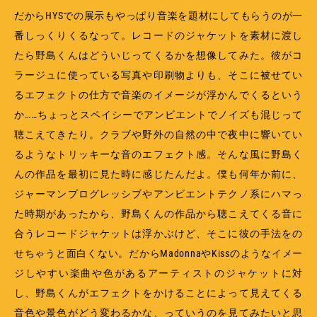
だからHYSでの展示もやっぱり音楽を題材にしてもらうのが一
番しっくりくるなって。レコードのジャケットを素材に渡し
たら野島くんはどういじってくるかを想像してみた。彼がコ
ラージュに使っている写真や印刷物よりも、そこに被せてい
るエフェクトの仕方で音楽のイメージが浮かんでくるという
か……ちょっとスペイシーでアンビエントでノイズも混じって
聴こえてきたり。クラブや野外の自然の中で夜中に響いてい
るようなトリッキーな音のエフェクト感。そんな風に野島く
んの作品を最初に見た時に感じたんだよ。僕も何年か前に、
ジャーマンプログレッシブやアンビエントテクノ系にハマっ
た時期があったから、野島くんの作品から聴こえてくる音に
合うレコードジャケットは浮かぶけど、そこに彼の手法をの
せちゃうと面白くない。だからMadonnaやKissのようなイメー
ジしやすい楽曲や色があるアーティストのジャケットに対
し、野島くんがエフェクトをかけることによって見えてくる
音色や景色がどう変わるかな、っていうのを見てみたいと思