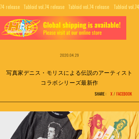
.74 release⠀
Tabloid vol.74 release⠀
Tabloid vol.74 release⠀
Tabloid vol.74
TOP
ALL
GUIDE
COLLABORATIONS
NEWS LETTER
2020.04.29
EDITORIALS
INTERVIEW
PUBLISHING
写真家デニス・モリスによる伝説のアーティスト
MOVIE
コラボシリーズ最新作
SHARE :
X
FACEBOOK
BRAND
SNS
COMPANY
NFT PROJECTS
RECRUIT
H.G.A.S.
CONTACT
HYSTERIC BOOTLEG