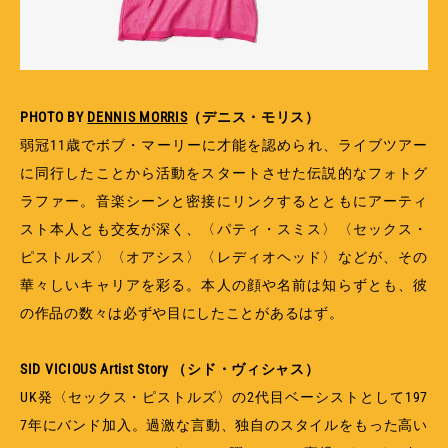
PHOTO BY
DENNIS MORRIS
（デニス・モリス）
弱冠11歳でボブ・マーリーに才能を認められ、ライブツアー
に同行したことから活動をスタートさせた伝説的なフォトグ
ラファー。音楽シーンと密接にリンクするとともにアーティ
スト本人とも交友が深く、〈パティ・スミス〉〈セックス・
ピストルズ〉〈オアシス〉〈レディオヘッド〉などが、その
華々しいキャリアを彩る。本人の顔や名前は知らずとも、彼
の作品の数々は必ずや目にしたことがあるはず。
SID VICIOUS Artist Story （シド・ヴィシャス）
UK発〈セックス・ピストルズ〉の2代目ベーシストとして197
7年にバンド加入。過激な言動、独自のスタイルをもった高い