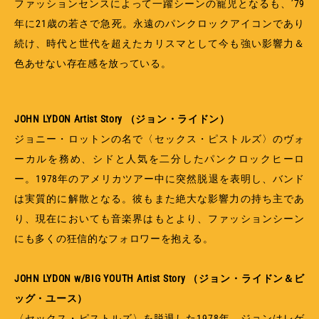
ファッションセンスによって一躍シーンの寵児となるも、’79
年に21歳の若さで急死。永遠のパンクロックアイコンであり
続け、時代と世代を超えたカリスマとして今も強い影響力＆
色あせない存在感を放っている。
JOHN LYDON Artist Story （ジョン・ライドン）
ジョニー・ロットンの名で〈セックス・ピストルズ〉のヴォ
ーカルを務め、シドと人気を二分したパンクロックヒーロ
ー。1978年のアメリカツアー中に突然脱退を表明し、バンド
は実質的に解散となる。彼もまた絶大な影響力の持ち主であ
り、現在においても音楽界はもとより、ファッションシーン
にも多くの狂信的なフォロワーを抱える。
JOHN LYDON w/BIG YOUTH Artist Story （ジョン・ライドン＆ビ
ッグ・ユース）
〈セックス・ピストルズ〉を脱退した1978年、ジョンはレゲ