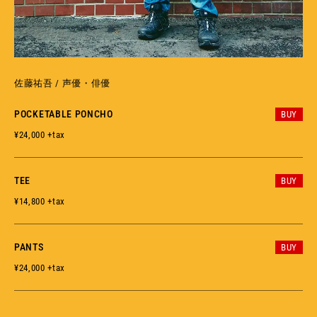
佐藤祐吾 / 声優・俳優
POCKETABLE PONCHO
BUY
¥24,000 +tax
TEE
BUY
¥14,800 +tax
PANTS
BUY
¥24,000 +tax