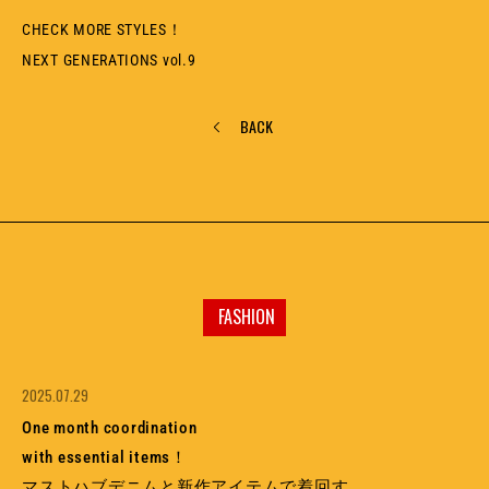
CHECK MORE STYLES！
NEXT GENERATIONS vol.9
BACK
FASHION
2025.07.29
One month coordination
with essential items！
マストハブデニムと新作アイテムで着回す