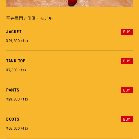
平井亜門 / 俳優・モデル
JACKET
BUY
¥29,800 +tax
TANK TOP
BUY
¥7,800 +tax
PANTS
BUY
¥29,800 +tax
BOOTS
BUY
¥66,000 +tax