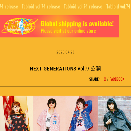
74 release⠀
Tabloid vol.74 release⠀
Tabloid vol.74 release⠀
Tabloid vol.74 
TOP
ALL
GUIDE
COLLABORATIONS
NEWS LETTER
2020.04.29
EDITORIALS
INTERVIEW
PUBLISHING
NEXT GENERATIONS vol.9 公開
MOVIE
SHARE :
X
FACEBOOK
BRAND
SNS
COMPANY
NFT PROJECTS
RECRUIT
H.G.A.S.
CONTACT
HYSTERIC BOOTLEG