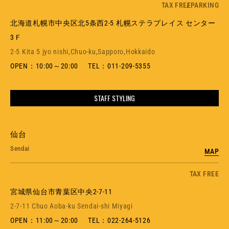
MEMBERSHIP
TAX FREE
PARKING
TABLOID
PRIVACY POLICY
北海道札幌市中央区北5条西2-5 札幌ステラプレイス センター
LOOKBOOK
3Ｆ
2-5 Kita 5 jyo nishi,Chuo-ku,Sapporo,Hokkaido
OPEN：10:00～20:00
TEL：
011-209-5355
STAFF STYLING
仙台
Sendai
MAP
TAX FREE
宮城県仙台市青葉区中央2-7-11
2-7-11 Chuo Aoba-ku Sendai-shi Miyagi
OPEN：11:00～20:00
TEL：
022-264-5126