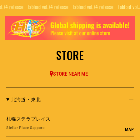
l.74 release⠀
Tabloid vol.74 release⠀
Tabloid vol.74 release⠀
Tabloid vol.
TOP
ALL
GUIDE
COLLABORATIONS
NEWS LETTER
STORE
EDITORIALS
INTERVIEW
PUBLISHING
STORE NEAR ME
MOVIE
北海道・東北
BRAND
SNS
COMPANY
NFT PROJECTS
札幌ステラプレイス
RECRUIT
H.G.A.S.
Stellar Place Sapporo
MAP
CONTACT
HYSTERIC BOOTLEG