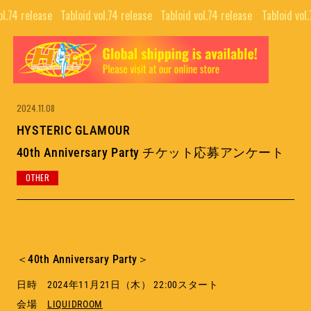
ol.74 release⠀
Tabloid vol.74 release⠀
Tabloid vol.74 release⠀
Tabloid vol
TOP
ALL
GUIDE
COLLABORATIONS
NEWS LETTER
News
2024.11.08
EDITORIALS
HYSTERIC GLAMOUR
INTERVIEW
40th Anniversary Party チケット応募アンケート
PUBLISHING
OTHER
MOVIE
BRAND
SNS
COMPANY
＜40th Anniversary Party＞
NFT PROJECTS
RECRUIT
H.G.A.S.
日時 2024年11月21日（木） 22:00スタート
CONTACT
HYSTERIC BOOTLEG
会場
LIQUIDROOM